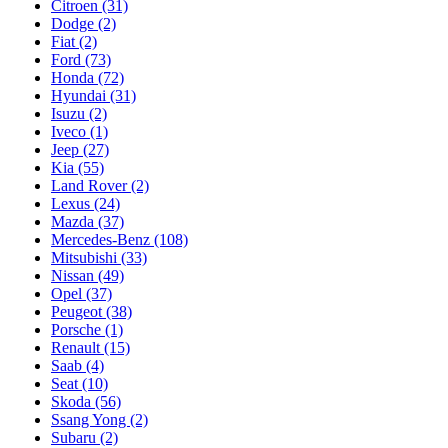
Citroen (31)
Dodge (2)
Fiat (2)
Ford (73)
Honda (72)
Hyundai (31)
Isuzu (2)
Iveco (1)
Jeep (27)
Kia (55)
Land Rover (2)
Lexus (24)
Mazda (37)
Merсedes-Benz (108)
Mitsubishi (33)
Nissan (49)
Opel (37)
Peugeot (38)
Porsche (1)
Renault (15)
Saab (4)
Seat (10)
Skoda (56)
Ssang Yong (2)
Subaru (2)