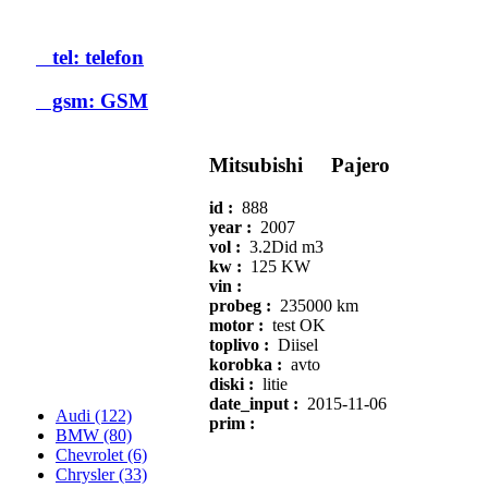
tel: telefon
gsm: GSM
Mitsubishi
Pajero
id :
888
year :
2007
vol :
3.2Did m3
kw :
125 KW
vin :
probeg :
235000 km
motor :
test OK
toplivo :
Diisel
korobka :
avto
diski :
litie
date_input :
2015-11-06
Audi (122)
prim :
BMW (80)
Chevrolet (6)
Chrysler (33)