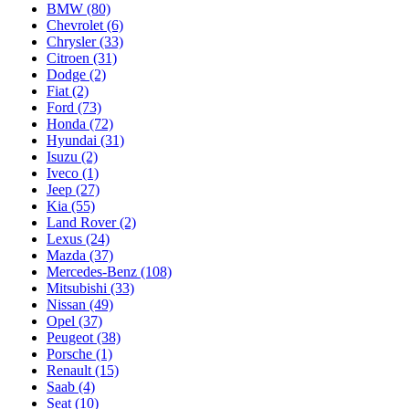
BMW (80)
Chevrolet (6)
Chrysler (33)
Citroen (31)
Dodge (2)
Fiat (2)
Ford (73)
Honda (72)
Hyundai (31)
Isuzu (2)
Iveco (1)
Jeep (27)
Kia (55)
Land Rover (2)
Lexus (24)
Mazda (37)
Merсedes-Benz (108)
Mitsubishi (33)
Nissan (49)
Opel (37)
Peugeot (38)
Porsche (1)
Renault (15)
Saab (4)
Seat (10)