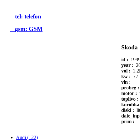
tel: telefon
gsm: GSM
Skod
id :
199
year :
2
vol :
1.2
kw :
77
vin :
probeg 
motor :
toplivo :
korobka
diski :
li
date_inp
prim :
Audi (122)